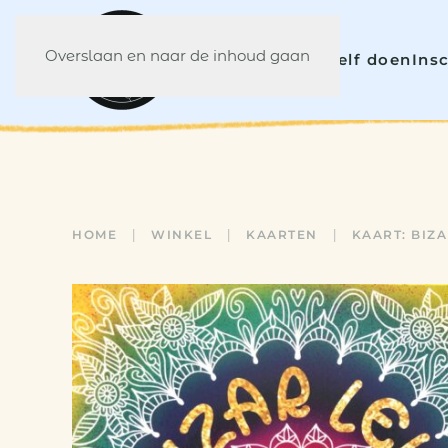
Overslaan en naar de inhoud gaan
Home
Laten doen
Zelf doen
Ins
HOME
WINKEL
KAARTEN
KAART: BIZ