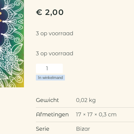
€
2,00
3 op voorraad
3 op voorraad
Kaart:
Bizar
In winkelmand
Leuk
Bijpraten
aantal
Gewicht
0,02 kg
Afmetingen
17 × 17 × 0,3 cm
Serie
Bizar