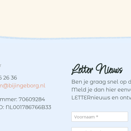
Letter Nieuws
T
6 26 36
Ben je graag snel op 
@bijingeborg.nl
Meld je dan hier eenv
LETTERnieuws en ontv
mmer: 70609284
: NL001786766B33