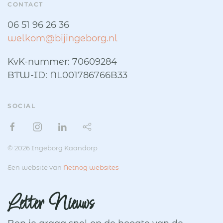
CONTACT
06 51 96 26 36
welkom@bijingeborg.nl
KvK-nummer: 70609284
BTW-ID: NL001786766B33
SOCIAL
© 2026 Ingeborg Kaandorp
Een website van
Netnog websites
Letter Nieuws