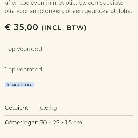
af en toe even in met olie, bv. een speciale
olie voor snijplanken, of een geurloze olijfolie.
€
35,00
(INCL. BTW)
1 op voorraad
1 op voorraad
Tapasplank
In winkelmand
met
bandje
Gewicht
0,6 kg
aantal
Afmetingen
30 × 25 × 1,5 cm