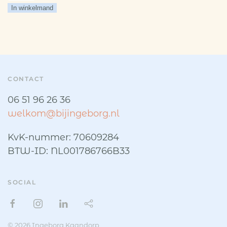
je
In winkelmand
te
pletter!
10
oktober
aantal
CONTACT
06 51 96 26 36
welkom@bijingeborg.nl
KvK-nummer: 70609284
BTW-ID: NL001786766B33
SOCIAL
© 2026 Ingeborg Kaandorp