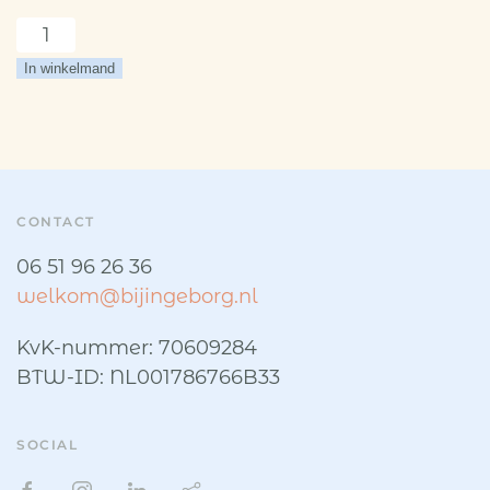
Letter
even
In winkelmand
better
30
januari
aantal
CONTACT
06 51 96 26 36
welkom@bijingeborg.nl
KvK-nummer: 70609284
BTW-ID: NL001786766B33
SOCIAL