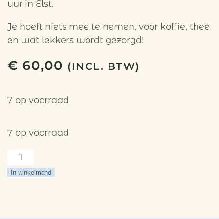
uur in Elst.
Je hoeft niets mee te nemen, voor koffie, thee
en wat lekkers wordt gezorgd!
€
60,00
(INCL. BTW)
7 op voorraad
7 op voorraad
Flower
notebook
In winkelmand
21
januari
aantal