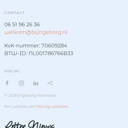
CONTACT
06 51 96 26 36
welkom@bijingeborg.nl
KvK-nummer: 70609284
BTW-ID: NL001786766B33
SOCIAL
© 2026 Ingeborg Kaandorp
Een website van
Netnog websites
Letter Nieuws