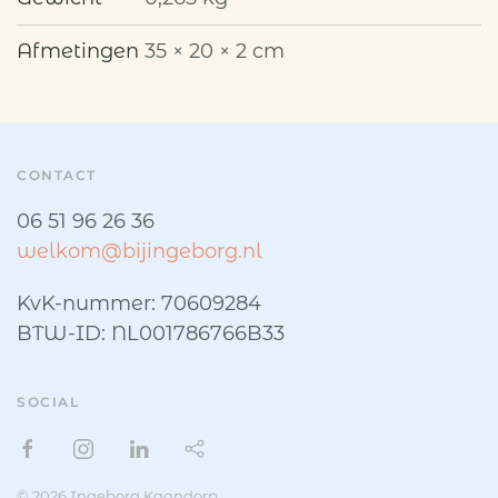
day
I'm
Afmetingen
35 × 20 × 2 cm
gonna
make
the
onions
CONTACT
cry
aantal
06 51 96 26 36
welkom@bijingeborg.nl
KvK-nummer: 70609284
BTW-ID: NL001786766B33
SOCIAL
© 2026 Ingeborg Kaandorp